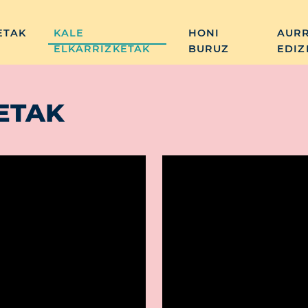
ETAK
KALE
HONI
AUR
ELKARRIZKETAK
BURUZ
EDIZ
ETAK